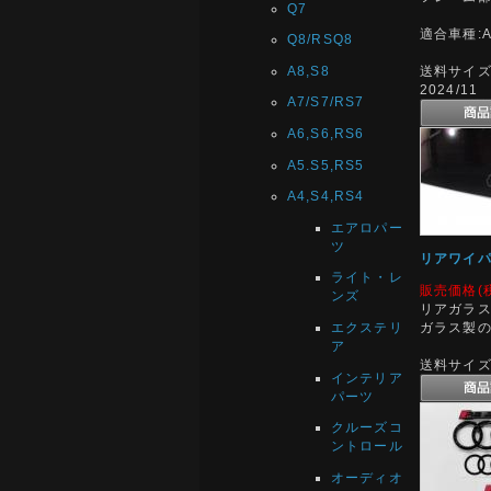
Q7
適合車種:AU
Q8/RSQ8
A8,S8
送料サイズ:
2024/11
A7/S7/RS7
A6,S6,RS6
A5.S5,RS5
A4,S4,RS4
エアロパー
ツ
リアワイパ
ライト・レ
販売価格(
ンズ
リアガラ
ガラス製
エクステリ
ア
送料サイズ:
インテリア
パーツ
クルーズコ
ントロール
オーディオ