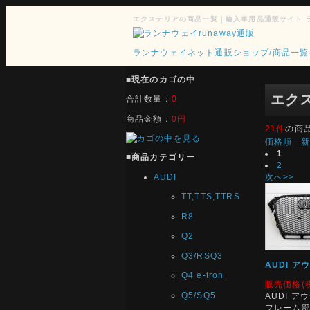
エクステリアの商品一覧｜輸入車用品通販サイト 
ランナウェイネット通販ショップ/商品一覧
■
現在のカゴの中
エク
合計数量：
0
商品金額：
0円
21件
の商
価格順
1
■
商品カテゴリー
2
AUDI
次へ>>
TT,TTS,TTRS
R8
Q2
Q3/RSQ3
AUDI ア
Q4 e-tron
販売価格(
Q5/SQ5
AUDI ア
フレーム