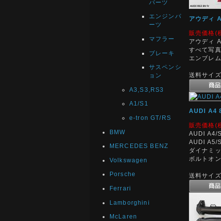
パーツ
エンジンパ
アウディ 
ーツ
販売価格(
マフラー
アウディ 
すべて写真
ブレーキ
エンブレ
サスペンシ
送料サイズ:
ョン
A3,S3,RS3
A1/S1
AUDI A
e-tron GT/RS
販売価格(
BMW
AUDI A4/
AUDI A5/
MERCEDES BENZ
ダイナミッ
ボルトオ
Volkswagen
Porsche
送料サイズ:
Ferrari
Lamborghini
McLaren