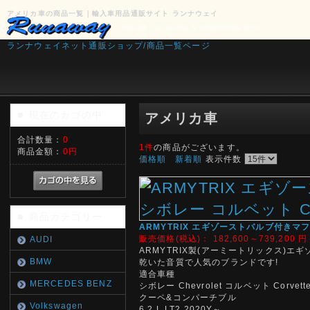
アメリカ車の商品一覧｜輸入車用品通販サイト ランナウェイ
ランナウェイネット通販ショップ/商品一覧ページ
現在のカゴの中
■
アメリカ車
合計数量：
0
1件
の商品がございます。
商品金額：
0円
価格順
新着順
表示件数
商品カテゴリー
■
ARMYTRIX エギゾーストバルブ付きマフラー
販売価格(税込)：
182,600～739,200
円
AUDI
ARMYTRIX製(アーミートリックス)エ
BMW
乾いた音質で人気のブランドです!
適合車種
MERCEDES BENZ
シボレー Chevrolet コルベット Corvette 
クーペ&コンパーチブル
Volkswagen
6.2 L LT2 2020Y～