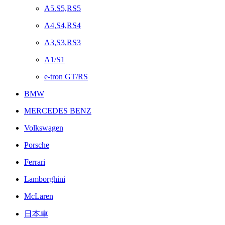
A5.S5,RS5
A4,S4,RS4
A3,S3,RS3
A1/S1
e-tron GT/RS
BMW
MERCEDES BENZ
Volkswagen
Porsche
Ferrari
Lamborghini
McLaren
日本車