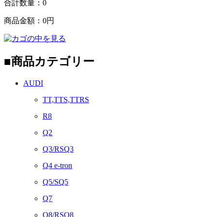
合計数量：
0
商品金額：
0円
■
商品カテゴリー
AUDI
TT,TTS,TTRS
R8
Q2
Q3/RSQ3
Q4 e-tron
Q5/SQ5
Q7
Q8/RSQ8