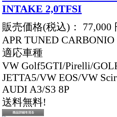
INTAKE 2,0TFSI
販売価格(税込)：
77,000
APR TUNED CARBONIO 
適応車種
VW Golf5GTI/Pirelli/GO
JETTA5/VW EOS/VW Sciro
AUDI A3/S3 8P
送料無料!