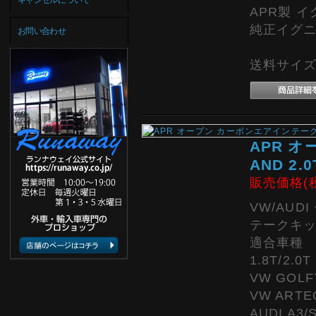
APR製 イ
純正イグニ
お問い合わせ
送料サイズ:
APR オ
AND 2.0
販売価格(
VW/AU
テークキ
適合車種
1.8T/2.0
VW GOLF7
VW ARTEO
AUDI A3/S