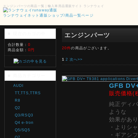
エンジンパーツの商品一覧｜輸入車用品通販サイト ランナウェイ
ランナウェイネット通販ショップ/商品一覧ページ
現在のカゴの中
■
エンジンパーツ
合計数量：
0
20件
の商品がございます。
商品金額：
0円
1
2
次へ>>
商品カテゴリー
■
GFB DV+ 
AUDI
販売価格(
TT,TTS,TTRS
R8
純正ディバ
Q2
ような
Q3/RSQ3
効果があ
Q4 e-tron
・よりシ
Q5/SQ5
・ギアシフ
Q7