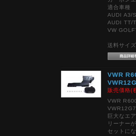
適合車種
AUDI A3/S
AUDI TT/T
VW GOLF7
送料サイズ:
VWR R6
VWR12G
販売価格(
VWR R
VWR12G7
巨大なエ
リーナー
セットに