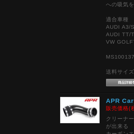
への吸気を
適合車種
AUDI A3/S
AUDI TT/T
VW GOLF7
MS10013
送料サイズ:
APR Car
販売価格(
クリーナ
が出来る
カーボン