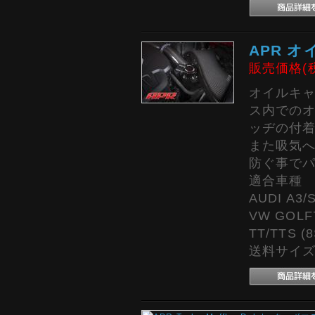
APR オ
販売価格(
オイルキ
ス内での
ッヂの付
また吸気
防ぐ事で
適合車種
AUDI A3/S
VW GOLF7
TT/TTS 
送料サイズ: