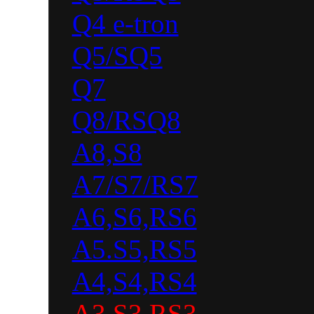
Q4 e-tron
Q5/SQ5
Q7
Q8/RSQ8
A8,S8
A7/S7/RS7
A6,S6,RS6
A5.S5,RS5
A4,S4,RS4
A3,S3,RS3