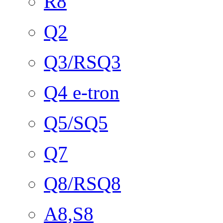
R8
Q2
Q3/RSQ3
Q4 e-tron
Q5/SQ5
Q7
Q8/RSQ8
A8,S8