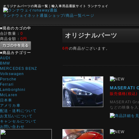
オリジナルパーツの商品一覧｜輸入車用品通販サイト ランナウェイ
ランナウェイネット通販ショップ/商品一覧ページ
■
現在のカゴの中
合計数量：
0
オリジナルパーツ
商品金額：
0円
6件
の商品がございます。
■
商品カテゴリー
AUDI
BMW
MERCEDES BENZ
Volkswagen
Porsche
Ferrari
MASERATI
Lamborghini
販売価格(税込
McLaren
日本車
MASERATI
アメリカ車
などの映像を入
配送・送料について
お支払いについて
キャンセルについて
お問い合わせ