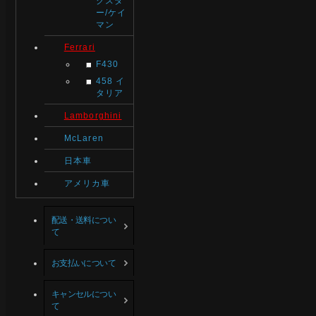
クスタ
ー/ケイ
マン
Ferrari
F430
458 イ
タリア
Lamborghini
McLaren
日本車
アメリカ車
配送・送料につい
て
お支払いについて
キャンセルについ
て