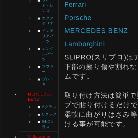
ライ
Ferrari
ト・レ
ンズ
Porsche
エクス
テリア
MERCEDES BENZ
インテ
リアパ
ーツ
Lamborghini
エンジ
ンパー
SLIPRO(スリプロ
ツ
下部の擦り傷や割れな
マフラ
ー
ムです。
ブレー
キ
取り付け方法は簡単で
MERCEDES
BENZ
プで貼り付けるだけ
Aクラス
柔軟に曲がりはさみ等
Cクラス
GLCク
ける事が可能です。
ラス
Volkswagen