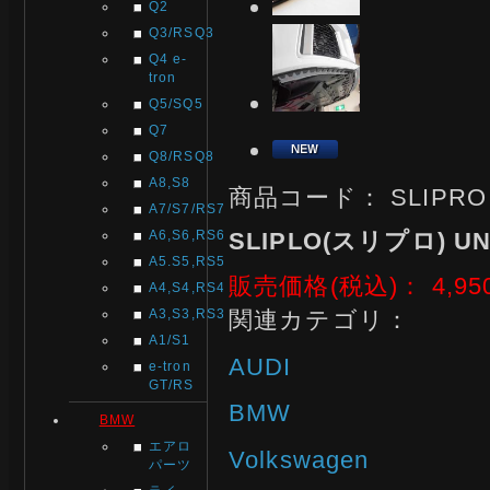
Q2
Q3/RSQ3
Q4 e-
tron
Q5/SQ5
Q7
Q8/RSQ8
A8,S8
商品コード：
SLIPRO
A7/S7/RS7
A6,S6,RS6
SLIPLO(スリプロ) UNI
A5.S5,RS5
販売価格(税込)：
4,95
A4,S4,RS4
関連カテゴリ：
A3,S3,RS3
A1/S1
AUDI
e-tron
GT/RS
BMW
BMW
エアロ
Volkswagen
パーツ