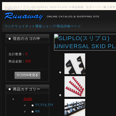
SLIPLO(スリプロ) UNIVERSAL SKID PLATE の商品詳細・注文ページ｜輸入車用
品通販サイト ランナウェイ
ランナウェイネット通販ショップ/商品詳細ページ
現在のカゴの中
■
合計数量：
0
商品金額：
0円
商品カテゴリー
■
AUDI
TT,TTS,TTRS
R8