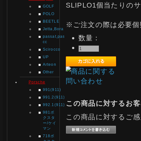
SLIPLO1個当たりの
GOLF
POLO
BEETLE
※ご注文の際は必要個
Jetta,Bora
数量：
passat,passat
cc
Scirocco
UP
Arteon
Other
Porsche
991(911)
991.2(911)
この商品に対するお客
992.1(911)
981ボ
この商品に対するご感
クスタ
ー/ケイ
マン
718ボ