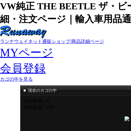
VW純正 THE BEETLE ザ・
細・注文ページ｜輸入車用品通
ランナウェイネット通販ショップ/商品詳細ページ
MYページ
会員登録
カゴの中を見る
■
現在のカゴの中
合計数量：
0
商品金額：
0円