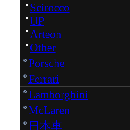
Scirocco
UP
Arteon
Other
Porsche
Ferrari
Lamborghini
McLaren
日本車